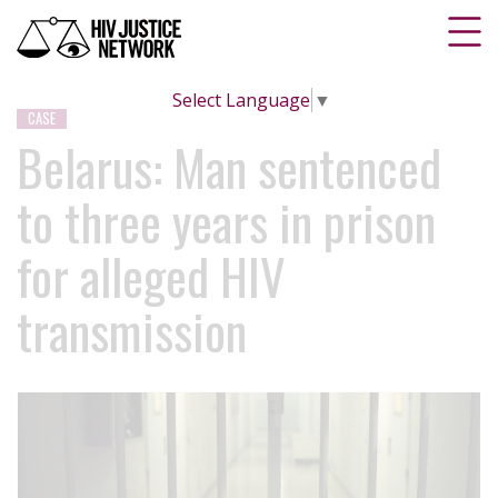
Select Language
▼
CASE
Belarus: Man sentenced
to three years in prison
for alleged HIV
transmission