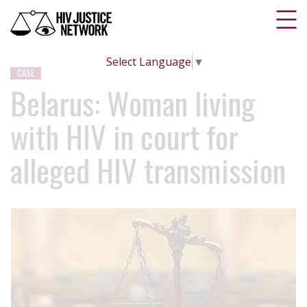
Select Language
▼
CASE
Belarus: Woman living
with HIV in court for
alleged HIV transmission