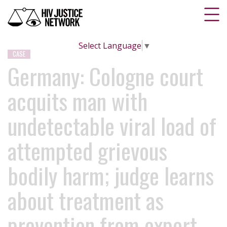
Select Language
▼
CASE
Germany: Cologne court
acquits man with
undetectable viral load of
attempted grievous
bodily harm; judge learns
about treatment as
prevention from expert