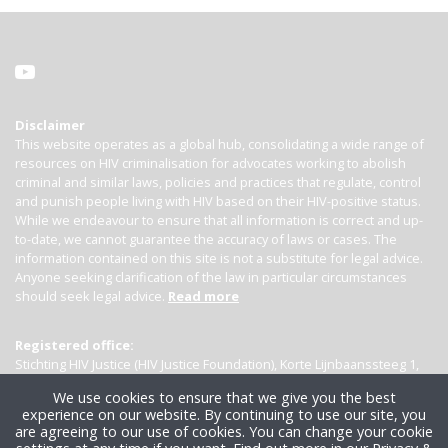
Disclaimer
This website operates as a global hub, consolidating a wide range of
resources on HIV criminalisation for advocates working to abolish
criminal and similar laws, policies and practices that regulate, control
and punish people living with HIV based on their HIV-positive status.
While we endeavour to ensure that all information is correct and up-
to-date, we cannot guarantee the accuracy of laws or cases. The
information contained on this site is not a substitute for legal advice.
Anyone seeking clarification of the law in particular circumstances
should seek legal advice.
Read more
Registered office:
Stichting HIV Justice (HIV Justice Foundation), Korte Lijnbaanssteeg 1,
Kamer 4007, 1012 SL Amsterdam, the Netherlands
We use cookies to ensure that we give you the best
experience on our website. By continuing to use our site, you
are agreeing to our use of cookies. You can change your cookie