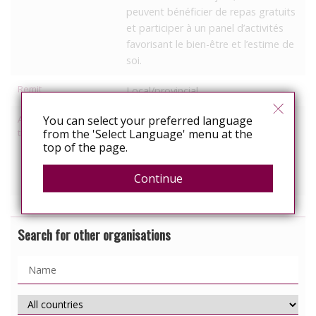
peuvent bénéficier de repas gratuits
et participer à un panel d’activités
favorisant le bien-être et l’estime de
soi.
Remit
Local/provincial
Activities relating to
You can select your preferred language
Access to healthcare/treatment
travel and relocation
from the 'Select Language' menu at the
Housing support
top of the page.
Employment support
Continue
Information, education
Search for other organisations