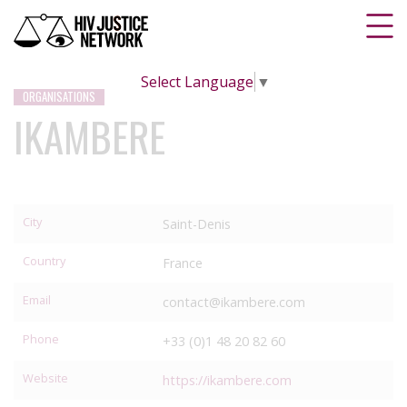
Select Language
▼
ORGANISATIONS
IKAMBERE
City
Saint-Denis
Country
France
Email
contact@ikambere.com
Phone
+33 (0)1 48 20 82 60
Website
https://ikambere.com