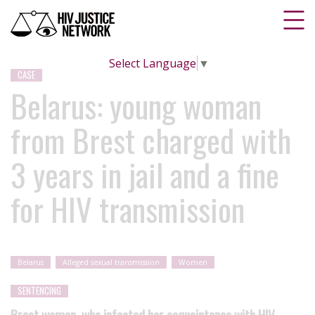
Select Language
▼
CASE
Belarus: young woman
from Brest charged with
3 years in jail and a fine
for HIV transmission
Belarus
Alleged sexual transmission
Women
SENTENCING
Brest woman, who infected her acquaintance with HIV,