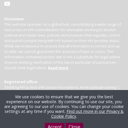
Disclaimer
This website operates as a global hub, consolidating a wide range of
resources on HIV criminalisation for advocates working to abolish
criminal and similar laws, policies and practices that regulate, control
and punish people living with HIV based on their HIV-positive status.
While we endeavour to ensure that all information is correct and up-
to-date, we cannot guarantee the accuracy of laws or cases. The
information contained on this site is not a substitute for legal advice.
Anyone seeking clarification of the law in particular circumstances
should seek legal advice.
Read more
Registered office:
Stichting HIV Justice (HIV Justice Foundation), Korte Lijnbaanssteeg 1,
Kamer 4007, 1012 SL Amsterdam, the Netherlands
We use cookies to ensure that we give you the best
experience on our website. By continuing to use our site, you
are agreeing to our use of cookies. You can change your cookie
settings at any time if you want.
Find out more in our Privacy &
Cookie Policy
.
Accept
Close