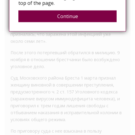
top of the page.
обнаружена ВИЧ-инфекция. Мужчина, у которого
были близкие отношения в данный период времени
Continue
с этой женщиной, сообщил ей о выявленном у него
вирусе иммунодефицита человека. Только тогда она
призналась, что заражена этой инфекцией уже
около семи лет».
После этого потерпевший обратился в милицию. 9
ноября в отношении брестчанки было возбуждено
уголовное дело.
Суд Московского района Бреста 1 марта признал
женщину виновной в совершении преступления,
предусмотренного ч. 2 ст. 157 Уголовного кодекса
(заражение вирусом иммунодефицита человека), и
приговорил к трем годам лишения свободы с
отбыванием наказания в исправительной колонии в
условиях общего режима.
По приговору суда с нее взыскана в пользу