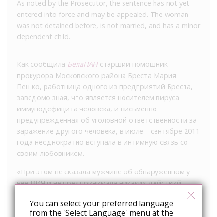
As noted by the Prosecutor, the sentence has not yet
entered into force and may be appealed. The woman
was not detained before, is not married, and has a minor
dependent child.
Как сообщила
БелаПАН
старший помощник
прокурора Московского района Бреста Мария
Пешко, работница одного из предприятий Бреста,
заведомо зная, что является носителем вируса
иммунодефицита человека, и письменно
предупрежденная об уголовной ответственности за
заражение другого человека, в июле—сентябре 2011
года неоднократно вступала в интимную связь со
своим любовником.
«При этом не сказала мужчине об обнаруженном у
нее ВИЧ и не предпринимала никаких действий,
которые могли бы предотвратить его заражение, —
You can select your preferred language
дополнила Пешко. — В сентябре 31-летний
from the 'Select Language' menu at the
потерпевший сдавал анализы, и в его крови была