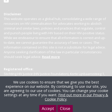
Disclaimer
This website operates as a global hub, consolidating a wide range of
resources on HIV criminalisation for advocates working to abolish
criminal and similar laws, policies and practices that regulate, control
and punish people living with HIV based on their HIV-positive status.
While we endeavour to ensure that all information is correct and up-
to-date, we cannot guarantee the accuracy of laws or cases. The
information contained on this site is not a substitute for legal advice.
Anyone seeking clarification of the law in particular circumstances
should seek legal advice.
Read more
Registered office:
Stichting HIV Justice (HIV Justice Foundation), Korte Lijnbaanssteeg 1,
Kamer 4007, 1012 SL Amsterdam, the Netherlands
We use cookies to ensure that we give you the best
experience on our website. By continuing to use our site, you
are agreeing to our use of cookies. You can change your cookie
settings at any time if you want.
Find out more in our Privacy &
Cookie Policy
.
Accept
Close