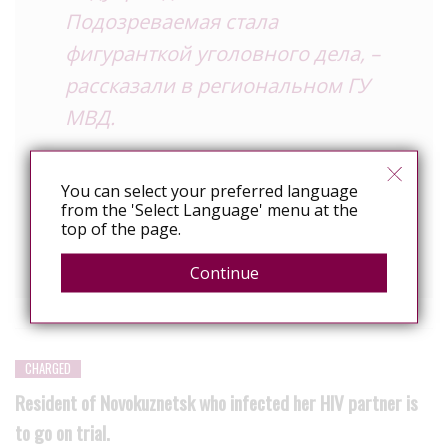
Подозреваемая стала
фигуранткой уголовного дела, –
рассказали в региональном ГУ
МВД.
Накануне состоялось судебное заседание, на
You can select your preferred language
котором подсудимая вину не признала. Тем не менее
from the 'Select Language' menu at the
женщину приговорили к трем годам условного
top of the page.
срока, сообщили в прокуратуре Заводского района
города.
Continue
CHARGED
Resident of Novokuznetsk who infected her HIV partner is
to go on trial.