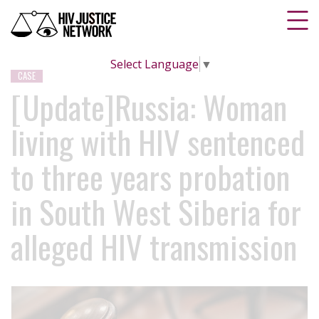
Select Language
▼
CASE
[Update]Russia: Woman
living with HIV sentenced
to three years probation
in South West Siberia for
alleged HIV transmission