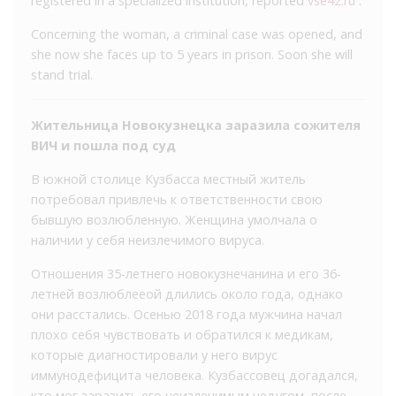
registered in a specialized institution, reported
vse42.ru
.
Concerning the woman, a criminal case was opened, and
she now she faces up to 5 years in prison. Soon she will
stand trial.
Жительница Новокузнецка заразила сожителя
ВИЧ и пошла под суд
В южной столице Кузбасса местный житель
потребовал привлечь к ответственности свою
бывшую возлюбленную. Женщина умолчала о
наличии у себя неизлечимого вируса.
Отношения 35-летнего новокузнечанина и его 36-
летней возлюблееой длились около года, однако
они расстались. Осенью 2018 года мужчина начал
плохо себя чувствовать и обратился к медикам,
которые диагностировали у него вирус
иммунодефицита человека. Кузбассовец догадался,
кто мог заразить его неизлечимым недугом, после