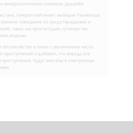
о-венерологических клиниках Душанбе.
истана, генерал-лейтенант милиции Рахимзода
кстренное совещание по предотвращению и
ний, таких как проституция, сутенерство,
овля людьми.
 беспокойство в связи с увеличением числа
 преступлений и добавил, что впредь все
 преступления, будут внесены в электронную
иями.