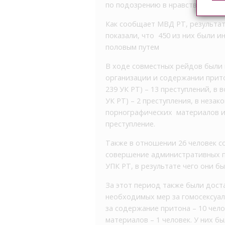
по подозрению в нравственных п
Как сообщает МВД РТ, результа
показали, что 450 из них были
половым путем
В ходе совместных рейдов были 
организации и содержании прито
239 УК РТ) – 13 преступлений, в 
УК РТ) – 2 преступления, в неза
порнографических материалов ил
преступление.
Также в отношении 26 человек 
совершение административных п
УПК РТ, в результате чего они 
За этот период также были дост
необходимых мер за гомосексуаль
за содержание притона – 10 чел
материалов – 1 человек. У них б