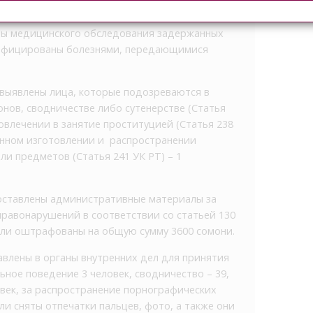
равонарушениях 505 проституток.
ты медицинского обследования задержанных
 инфицированы болезнями, передающимися
выявлены лица, которые подозреваются в
нов, сводничестве либо сутенерстве (Статья
вовлечении в занятие проституцией (Статья 238
конном изготовлении и распространении
и предметов (Статья 241 УК РТ) – 1
составлены административные материалы за
равонарушений в соответствии со статьей 130
были оштрафованы на общую сумму 3600 сомони.
авлены в органы внутренних дел для принятия
ное поведение 3 человек, сводничество – 39,
овек, за распространение порнографических
ыли сняты отпечатки пальцев, фото, а также они