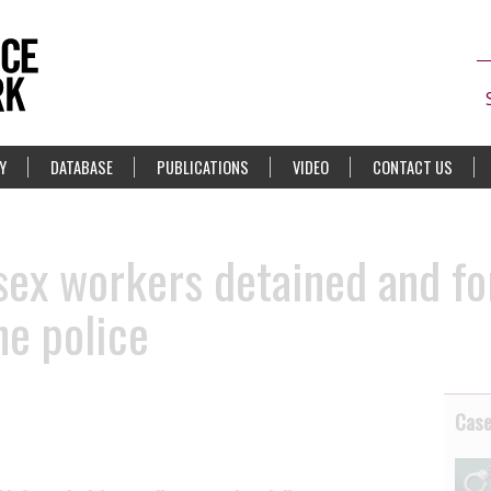
Y
DATABASE
PUBLICATIONS
VIDEO
CONTACT US
 sex workers detained and f
he police
Cas