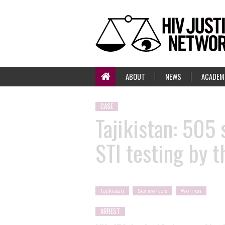
ABOUT
NEWS
ACADEM
CASE
Tajikistan: 505
STI testing by t
Tajikistan
Sex workers
Women
ARREST