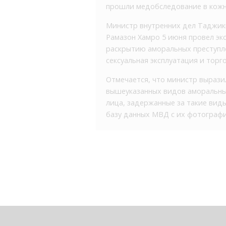
прошли медобследование в кожн
Министр внутренних дел Таджик
Рамазон Хамро 5 июня провел э
раскрытию аморальных преступле
сексуальная эксплуатация и торг
Отмечается, что министр выразил
вышеуказанных видов аморальных
лица, задержанные за такие виды
базу данных МВД с их фотограф