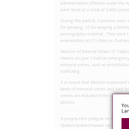
administrative offenses under the A
were fined of a total of 3,600 somo
During this period, 3 persons were 
for pimping, 10 for keeping a brothe
pornographic material. They were t
examination at STI clinics in Dushan
Minister of Internal Affairs of Taj
Hamro on June 5 held an emergency 
immoral crimes, such as prostitutio
trafficking.
It is noted that Minister expressed
kinds of immoral crimes and said th
crimes are included in the electronic
photos.
You
Lan
В результате рейдов по борьбе 
правоохранительных органов за 