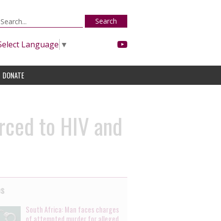
Search
Select Language
▼
DONATE
orced to HIV and
es
South Africa: Man faces charges
of attempted murder for alleged