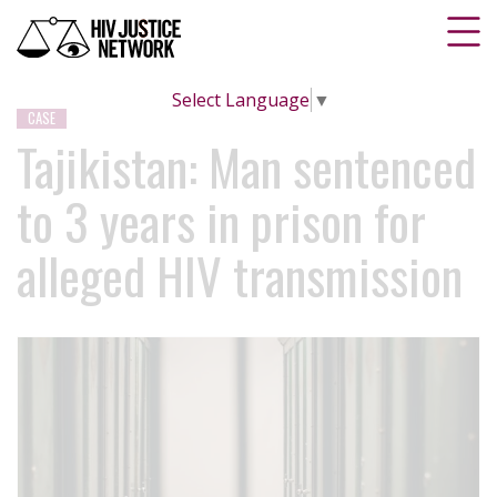
Select Language
▼
CASE
Tajikistan: Man sentenced
to 3 years in prison for
alleged HIV transmission