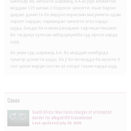
Бинобар ин, нисбати шаҳрванд А.А.аз рӯи аломатҳои
моддаи 125 қисми 2 Кодекси ҷиноятӣ, яъне барои
дидаю дониста бо вируси норасоии масунияти одам
сироят кардан, парвандаи ҷиноятӣ огоз карда
шуда, баъди ба итмом расидани тафтиши пешакӣ
бо тасдиқи хулосаи айбдоркунӣба суд ирсол карда
шуд.
Бо ҳукми суд шаҳрванд А.А. бо моддаи номбурда
гунаҳгор дониста шуда, ба ӯ бо ин модда ба муҳлати 3
сол ҷазои маҳрум сохтан аз озодӣ таъин карда шуд.
Cases
South Africa: Man faces charges of attempted
murder for alleged HIV transmission
Last updated
July 29, 2026