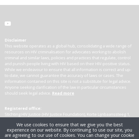
Disclaimer
This website operates as a global hub, consolidating a wide range of
resources on HIV criminalisation for advocates working to abolish
criminal and similar laws, policies and practices that regulate, control
and punish people living with HIV based on their HIV-positive status.
While we endeavour to ensure that all information is correct and up-
to-date, we cannot guarantee the accuracy of laws or cases. The
information contained on this site is not a substitute for legal advice.
Anyone seeking clarification of the law in particular circumstances
should seek legal advice.
Read more
Registered office:
Stichting HIV Justice (HIV Justice Foundation), Korte Lijnbaanssteeg 1,
Kamer 4007, 1012 SL Amsterdam, the Netherlands
We use cookies to ensure that we give you the best
experience on our website. By continuing to use our site, you
are agreeing to our use of cookies. You can change your cookie