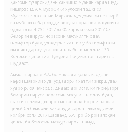
Ҳангоми гузаронидани санҷишҳо муайян карда шуд,
кишаҳрванд А.А. мувофиқи хулосаи ташхиси
Муассисаи давлатии Маркази ҷумҳуриявии пешгирӣ
ва мубориза бар зидди вируси норасоии масунияти
одам таҳти №292-2017 аз 05 апрели соли 2017 ба
бемории вируси норасоии масунияти одам
гирифтор буда, ӯҳдадории хаттии ӯ бо гирифтани
имзояш дар хусуси риоя талаботи моддаи 125
Кодекси ҷиноятии Ҷумҳурии Тоҷикистон, гирифта
шудааст.
Аммо, шаҳрванд А.А. бо мақсади қонеъ кардани
нафси шаҳвонии худ, ӯхдадории хаттии зикршудаи
худро риоя накарда, дидаю дониста, ки гирифтори
бемории вируси норасоии масунияти одам буда,
шахси солими дигарро метавонад бо роҳи алоқаи
ҷинсӣ ба бемории зикршуда сироят намояд, моҳи
ноябри соли 2017 шаҳрванд Б.А.- ро бо роҳи алоқаи
ҷинсӣ, ба бемории мазкур сироят намуд.