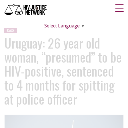
Select Language
▼
CASE
Uruguay: 26 year old
woman, “presumed” to be
HIV-positive, sentenced
to 4 months for spitting
at police officer