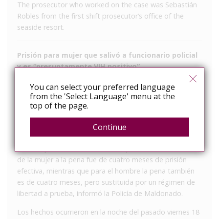
The prosecutor who worked on the case was Sebastián
Robles from the first shift prosecutor’s office of the
seaside resort.
Prisión para mujer que salivó a funcionario policial
y es “presuntamente VIH positivo”
Ocurrió en Punta del Este, la joven de 26 años fue
You can select your preferred language
from the 'Select Language' menu at the
detenida por entorpecer la detención de su pareja, que
top of the page.
hirió a un hombre con un cuchillo.
La Justicia condenó en Punta del Este a una mujer por un
Continue
delito de atentado contra un efectivo policial y a un
hombre por un delito de lesiones personales. En el caso
de la mujer a la pena fue de cuatro meses de prisión
efectiva, mientras que para el hombre la pena también
es de cuatro meses, pero sustituida por un régimen de
libertad a prueba, informó la Policía de Maldonado.
Los hechos ocurrieron en la noche del pasado viernes 18