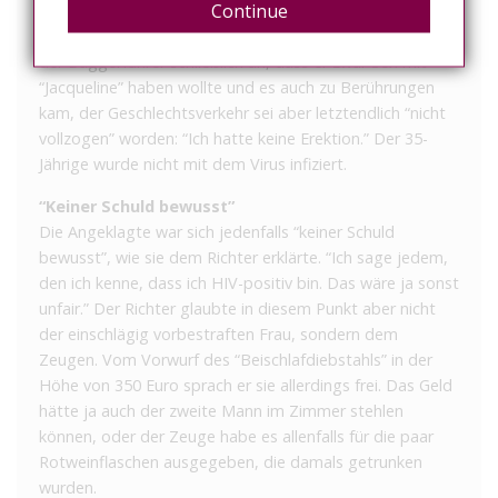
Continue
Der einzige Zeuge wollte vor Gericht nicht so ercht mit
der Sprache rausrücken. Nach längerem Nachfragen gab
der Baggerführer schließlich an, dass er zwar Sex mit
“Jacqueline” haben wollte und es auch zu Berührungen
kam, der Geschlechtsverkehr sei aber letztendlich “nicht
vollzogen” worden: “Ich hatte keine Erektion.” Der 35-
Jährige wurde nicht mit dem Virus infiziert.
“Keiner Schuld bewusst”
Die Angeklagte war sich jedenfalls “keiner Schuld
bewusst”, wie sie dem Richter erklärte. “Ich sage jedem,
den ich kenne, dass ich HIV-positiv bin. Das wäre ja sonst
unfair.” Der Richter glaubte in diesem Punkt aber nicht
der einschlägig vorbestraften Frau, sondern dem
Zeugen. Vom Vorwurf des “Beischlafdiebstahls” in der
Höhe von 350 Euro sprach er sie allerdings frei. Das Geld
hätte ja auch der zweite Mann im Zimmer stehlen
können, oder der Zeuge habe es allenfalls für die paar
Rotweinflaschen ausgegeben, die damals getrunken
wurden.