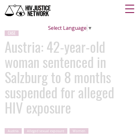
Select Language
▼
CASE
Austria: 42-year-old
woman sentenced in
Salzburg to 8 months
suspended for alleged
HIV exposure
Austria
Alleged sexual exposure
Women