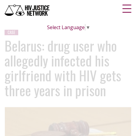
Select Language
▼
CASE
Belarus: drug user who
allegedly infected his
girlfriend with HIV gets
three years in prison