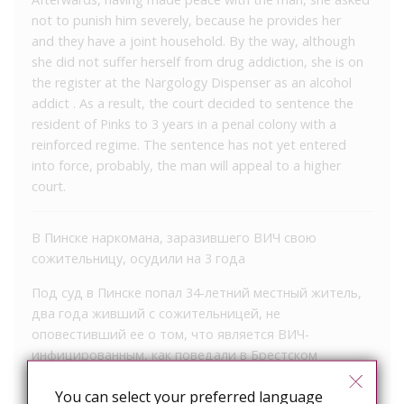
not to punish him severely, because he provides her
and they have a joint household. By the way, although
she did not suffer herself from drug addiction, she is on
the register at the Nargology Dispenser as an alcohol
addict . As a result, the court decided to sentence the
resident of Pinks to 3 years in a penal colony with a
reinforced regime. The sentence has not yet entered
into force, probably, the man will appeal to a higher
court.
В Пинске наркомана, заразившего ВИЧ свою
сожительницу, осудили на 3 года
Под суд в Пинске попал 34-летний местный житель,
два года живший с сожительницей, не
оповестивший ее о том, что является ВИЧ-
инфицированным, как поведали в Брестском
областном УСК. Сам мужчина еще с 2001-го года
You can select your preferred language
состоит на учете в наркодиспансере, будучи