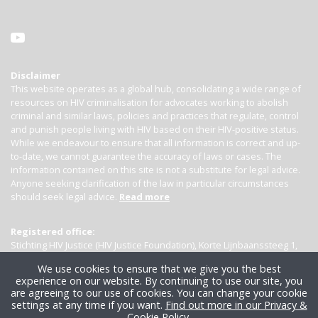
Disclaimer
This website operates as a global hub, consolidating a wide range of
resources on HIV criminalisation for advocates working to abolish
criminal and similar laws, policies and practices that regulate, control
and punish people living with HIV based on their HIV-positive status.
While we endeavour to ensure that all information is correct and up-
to-date, we cannot guarantee the accuracy of laws or cases. The
information contained on this site is not a substitute for legal advice.
Anyone seeking clarification of the law in particular circumstances
should seek legal advice.
Read more
Registered office:
Stichting HIV Justice (HIV Justice Foundation), Korte Lijnbaanssteeg 1,
Kamer 4007, 1012 SL Amsterdam, the Netherlands
We use cookies to ensure that we give you the best
experience on our website. By continuing to use our site, you
are agreeing to our use of cookies. You can change your cookie
settings at any time if you want.
Find out more in our Privacy &
Cookie Policy
.