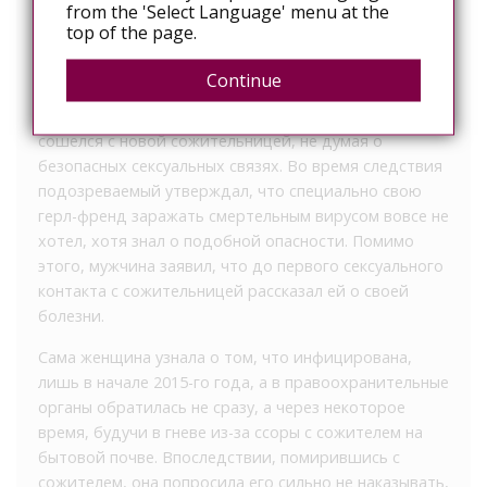
from the 'Select Language' menu at the
зависимым от опийных наркотиков. О своем
top of the page.
диагнозе ВИЧ он узнал в 2011-м году. Тогда же ему
пришлось дать расписку о том, что оповещен об
Continue
уголовной ответственности, если заразит другого
человека. Тем не менее, в 2013-м году пинчанин
сошелся с новой сожительницей, не думая о
безопасных сексуальных связях. Во время следствия
подозреваемый утверждал, что специально свою
герл-френд заражать смертельным вирусом вовсе не
хотел, хотя знал о подобной опасности. Помимо
этого, мужчина заявил, что до первого сексуального
контакта с сожительницей рассказал ей о своей
болезни.
Сама женщина узнала о том, что инфицирована,
лишь в начале 2015-го года, а в правоохранительные
органы обратилась не сразу, а через некоторое
время, будучи в гневе из-за ссоры с сожителем на
бытовой почве. Впоследствии, помирившись с
сожителем, она попросила его сильно не наказывать,