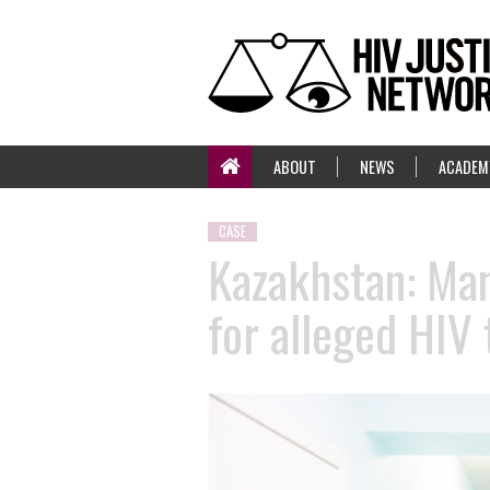
ABOUT
NEWS
ACADEM
CASE
Kazakhstan: Man
for alleged HIV