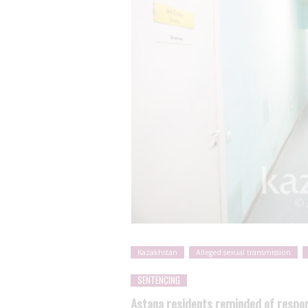
Kazakhstan
Alleged sexual transmission
SENTENCING
Astana residents reminded of respons