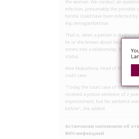
the woman. We conduct an epidemiolo
infection, presumably the possible s
he/she could have been infected by 
Inju Aimagambetova.
That is, when a person is diagnosed
he or she knows about his or her diag
enters into a relationship, he or sh
You
Lan
status.
Aina Mukusheva, head of the public o
court case.
“Today the court case of this wom
received a prison sentence of 2 yea
imprisonment, but his sentence wa
before”, she added.
Астанчанам напомнили об от
ВИЧ-инфекцией