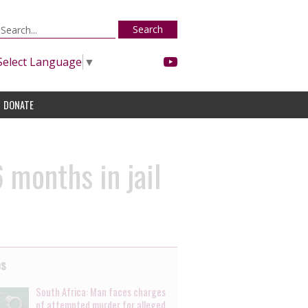
Search
Select Language
▼
DONATE
 months in jail
es
South Africa: Man faces charges
of attempted murder for alleged