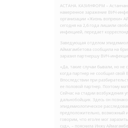
АСТАНА. КАЗИНФОРМ – Астанчана
намеренное заражение ВИЧ-инфе
организации «Жизнь вопреки» Ай
сегодня на 2,6 года лишили сво
инфекцией, передает корреспон
Заведующая отделом эпидемиоло
Аймагамбетова сообщила на бриф
заразил партнершу ВИЧ-инфекци
«Да, такие случаи бывали, но не 
когда партнер не сообщил свой 
Впоследствии при разбирательст
ее половой партнер. Поэтому ма
Сейчас на стадии возбуждения уг
дальнобойщик. Здесь он познак
эпидемиологическое расследован
предположительно, возможный ис
говорим, что его/ее мог заразить
суд», – пояснила Инжу Аймагамбе