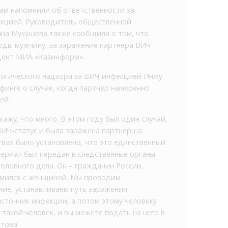
м напомнили об ответственности за
кцией. Руководитель общественной
на Мукушева также сообщила о том, что
боды мужчину, за заражение партнера ВИЧ-
дент МИА «Казинформ».
гического надзора за ВИЧ-инфекцией Инжу
инге о случае, когда партнер намеренно
ей.
скажу, что много. В этом году был один случай,
ВИЧ-статус и была заражена партнерша.
вах было установлено, что это единственный
териал был передан в следственные органы.
оловного дела. Он – гражданин России,
омился с женщиной. Мы проводим
ие, устанавливаем путь заражения,
точник инфекции, а потом этому человеку
 такой человек, и вы можете подать на него в
това.