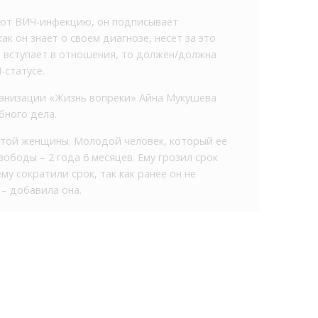
ляют ВИЧ-инфекцию, он подписывает
к он знает о своем диагнозе, несет за это
а вступает в отношения, то должен/должна
-статусе.
анизации «Жизнь вопреки» Айна Мукушева
бного дела.
 этой женщины. Молодой человек, который ее
вободы – 2 года 6 месяцев. Ему грозил срок
му сократили срок, так как ранее он не
 – добавила она.