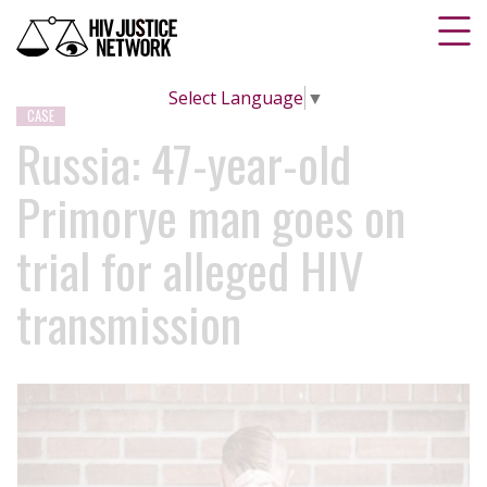
Select Language
▼
CASE
Russia: 47-year-old
Primorye man goes on
trial for alleged HIV
transmission