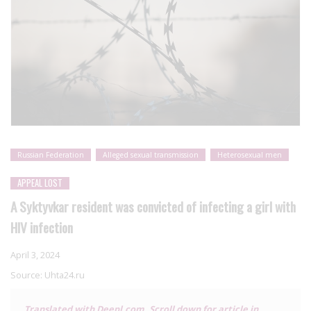
Russian Federation
Alleged sexual transmission
Heterosexual men
APPEAL LOST
A Syktyvkar resident was convicted of infecting a girl with
HIV infection
April 3, 2024
Source:
Uhta24.ru
Translated with Deepl.com. Scroll down for article in