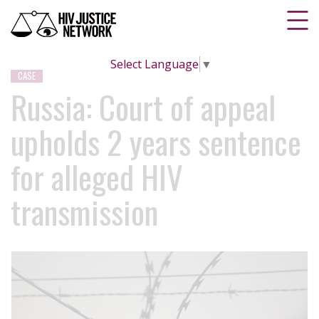
Select Language
▼
CASE
Russia: Court of appeal
upholds 2 years sentence
for alleged HIV
transmission