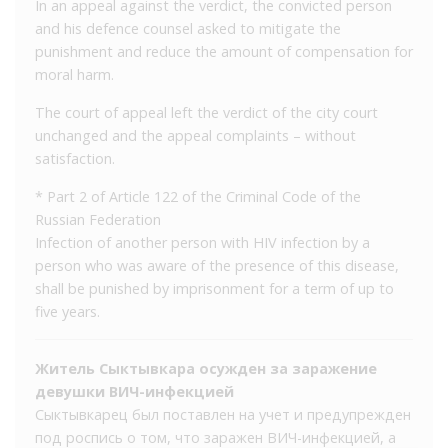
In an appeal against the verdict, the convicted person
and his defence counsel asked to mitigate the
punishment and reduce the amount of compensation for
moral harm.
The court of appeal left the verdict of the city court
unchanged and the appeal complaints – without
satisfaction.
* Part 2 of Article 122 of the Criminal Code of the
Russian Federation
Infection of another person with HIV infection by a
person who was aware of the presence of this disease,
shall be punished by imprisonment for a term of up to
five years.
Житель Сыктывкара осужден за заражение
девушки ВИЧ-инфекцией
Cыктывкарец был поставлен на учет и предупрежден
пoд роспись о том, что заражен ВИЧ-инфекцией, а