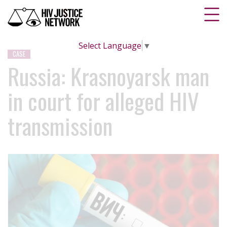
Select Language
▼
CASE
Russia: Krasnoyarsk man
in court for alleged HIV
transmission