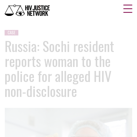
CASE
Russia: Sochi resident
reports woman to the
police for alleged HIV
non-disclosure