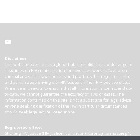
Disclaimer
This website operates as a global hub, consolidating a wide range of
resources on HIV criminalisation for advocates working to abolish
criminal and similar laws, policies and practices that regulate, control
and punish people living with HIV based on their HIV-positive status.
While we endeavour to ensure that all information is correct and up-
to-date, we cannot guarantee the accuracy of laws or cases. The
information contained on this site is not a substitute for legal advice.
Anyone seeking clarification of the law in particular circumstances
should seek legal advice.
Read more
Registered office:
Stichting HIV Justice (HIV Justice Foundation), Korte Lijnbaanssteeg 1,
Kamer 4007, 1012 SL Amsterdam, the Netherlands