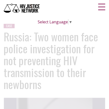
Select Language
▼
CASE
Russia: Two women face
police investigation for
not preventing HIV
transmission to their
newborns