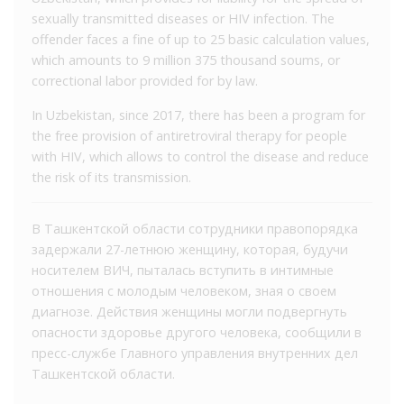
sexually transmitted diseases or HIV infection. The
offender faces a fine of up to 25 basic calculation values,
which amounts to 9 million 375 thousand soums, or
correctional labor provided for by law.
In Uzbekistan, since 2017, there has been a program for
the free provision of antiretroviral therapy for people
with HIV, which allows to control the disease and reduce
the risk of its transmission.
В Ташкентской области сотрудники правопорядка
задержали 27-летнюю женщину, которая, будучи
носителем ВИЧ, пыталась вступить в интимные
отношения с молодым человеком, зная о своем
диагнозе. Действия женщины могли подвергнуть
опасности здоровье другого человека, сообщили в
пресс-службе Главного управления внутренних дел
Ташкентской области.