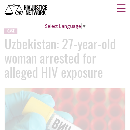
Select Language
▼
CASE
Uzbekistan: 27-year-old
woman arrested for
alleged HIV exposure