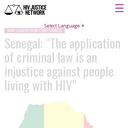
Select Language
▼
NEWS CURATED FROM OTHER SOURCES
Senegal: “The application
of criminal law is an
injustice against people
living with HIV”