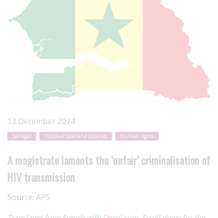
13 December 2024
Senegal
Punitive laws and policies
Human rights
A magistrate laments the ‘unfair’ criminalisation of
HIV transmission
Source:
APS
Translated from French with
Deepl.com
. Scroll down for the