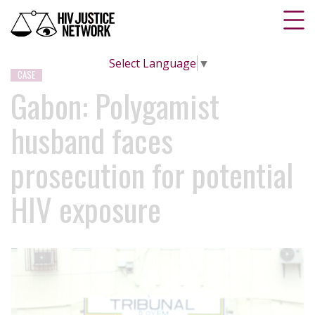
Select Language
▼
CASE
Gabon: Polygamist
husband faces
prosecution for potential
HIV exposure