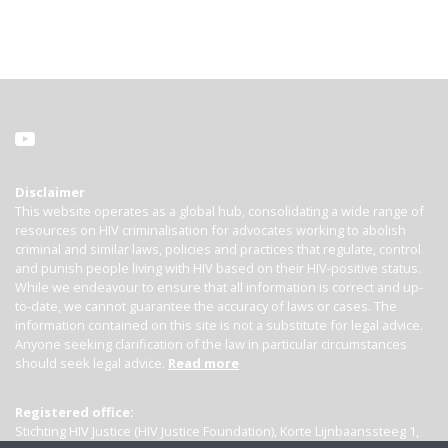
Disclaimer
This website operates as a global hub, consolidating a wide range of
resources on HIV criminalisation for advocates working to abolish
criminal and similar laws, policies and practices that regulate, control
and punish people living with HIV based on their HIV-positive status.
While we endeavour to ensure that all information is correct and up-
to-date, we cannot guarantee the accuracy of laws or cases. The
information contained on this site is not a substitute for legal advice.
Anyone seeking clarification of the law in particular circumstances
should seek legal advice.
Read more
Registered office:
Stichting HIV Justice (HIV Justice Foundation), Korte Lijnbaanssteeg 1,