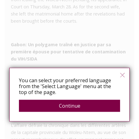
Court on Thursday, March 28. As for the second wife,
she left the matrimonial home after the revelations had
been brought before the courts.
Gabon: Un polygame traîné en justice par sa
première épouse pour tentative de contamination
du VIH/SIDA
Une femme mariée sous l’option polygamique a décidé
de traduire son époux devant les tribunaux. Et pour
You can select your preferred language
cause, elle le soupçonne d’avoir été contaminé par sa
from the 'Select Language' menu at the
top of the page.
seconde épouse qui serait porteuse du VIH/Sida et que
ce dernier tenterait de le lui transmettre. Interdit de
Continue
quitter la province, le mari comparaîtra ce jeudi 28 mars
2019 au tribunal d’Oyem.
L’affaire défraie la chronique dans les différentes artères
de la capitale provinciale du Woleu-Ntem, au vue de son