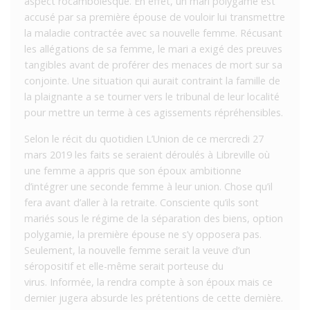
aspect rocambolesque. En effet, un mari polygame est
accusé par sa première épouse de vouloir lui transmettre
la maladie contractée avec sa nouvelle femme. Récusant
les allégations de sa femme, le mari a exigé des preuves
tangibles avant de proférer des menaces de mort sur sa
conjointe. Une situation qui aurait contraint la famille de
la plaignante a se tourner vers le tribunal de leur localité
pour mettre un terme à ces agissements répréhensibles.
Selon le récit du quotidien L’Union de ce mercredi 27
mars 2019 les faits se seraient déroulés à Libreville où
une femme a appris que son époux ambitionne
d’intégrer une seconde femme à leur union. Chose qu’il
fera avant d’aller à la retraite. Consciente qu’ils sont
mariés sous le régime de la séparation des biens, option
polygamie, la première épouse ne s’y opposera pas.
Seulement, la nouvelle femme serait la veuve d’un
séropositif et elle-même serait porteuse du
virus. Informée, la rendra compte à son époux mais ce
dernier jugera absurde les prétentions de cette dernière.