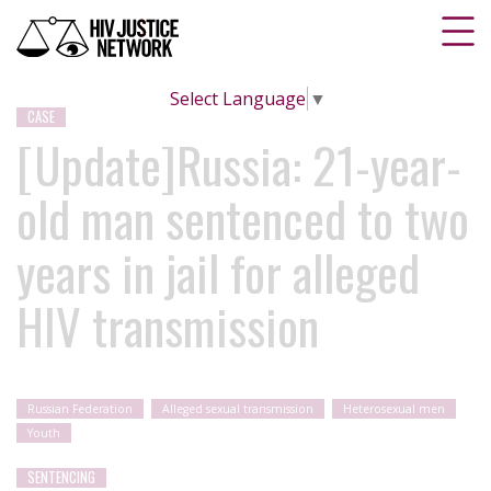
Select Language
▼
CASE
[Update]Russia: 21-year-
old man sentenced to two
years in jail for alleged
HIV transmission
Russian Federation
Alleged sexual transmission
Heterosexual men
Youth
SENTENCING