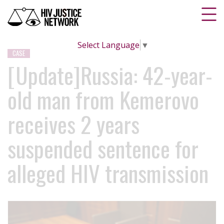
Select Language
▼
CASE
[Update]Russia: 42-year-
old man from Kemerovo
receives 2 years
suspended sentence for
alleged HIV transmission