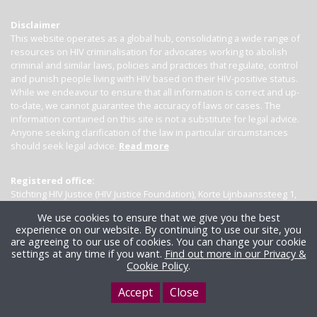
Disclaimer
This website operates as a global hub, consolidating a wide range of
resources on HIV criminalisation for advocates working to abolish
criminal and similar laws, policies and practices that regulate, control
and punish people living with HIV based on their HIV-positive status.
While we endeavour to ensure that all information is correct and up-
to-date, we cannot guarantee the accuracy of laws or cases. The
information contained on this site is not a substitute for legal advice.
Anyone seeking clarification of the law in particular circumstances
should seek legal advice.
Read more
Registered office:
Stichting HIV Justice (HIV Justice Foundation), Korte Lijnbaanssteeg 1,
Kamer 4007, 1012 SL Amsterdam, the Netherlands
We use cookies to ensure that we give you the best
experience on our website. By continuing to use our site, you
are agreeing to our use of cookies. You can change your cookie
settings at any time if you want.
Find out more in our Privacy &
Cookie Policy
.
Accept
Close