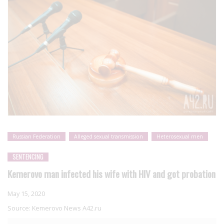
Russian Federation
Alleged sexual transmission
Heterosexual men
SENTENCING
Kemerovo man infected his wife with HIV and got probation
May 15, 2020
Source:
Kemerovo News A42.ru