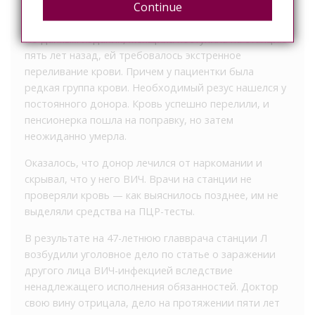
Continue
сообщает телеграм-канал Mash.
По данным издания, женщина поступила на станцию
пять лет назад, ей требовалось экстренное
переливание крови. Причем у пациентки была
редкая группа крови. Необходимый резус нашелся у
постоянного донора. Кровь успешно перелили, и
пенсионерка пошла на поправку, но затем
неожиданно умерла.
Оказалось, что донор лечился от наркомании и
скрывал, что у него ВИЧ. Врачи на станции не
проверяли кровь — как выяснилось позднее, им не
выделяли средства на ПЦР-тесты.
В результате на 47-летнюю главврача станции Л
возбудили уголовное дело по статье о заражении
другого лица ВИЧ-инфекцией вследствие
ненадлежащего исполнения обязанностей. Доктор
свою вину отрицала, дело на протяжении пяти лет