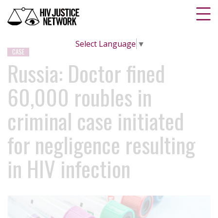
Select Language
▼
CASE
Russia: Doctor fined
60,000 roubles in
criminal case initiated
for negligence resulting
in HIV infection