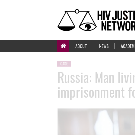
ABOUT
NEWS
ACADEM
CASE
Russia: Man liv
imprisonment for