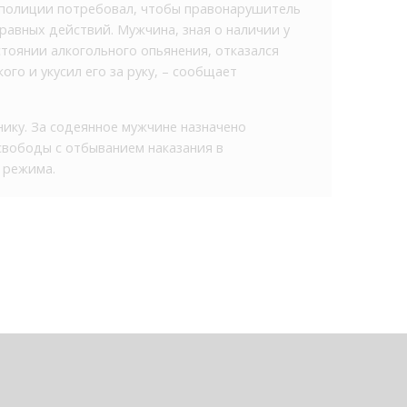
к полиции потребовал, чтобы правонарушитель
авных действий. Мужчина, зная о наличии у
стоянии алкогольного опьянения, отказался
го и укусил его за руку, – сообщает
ику. За содеянное мужчине назначено
 свободы с отбыванием наказания в
 режима.