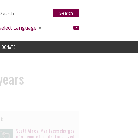
Search
Select Language
▼
DONATE
years
es
South Africa: Man faces charges
of attempted murder for alleged