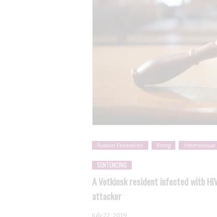
Russian Federation
Biting
Heterosexua
SENTENCING
A Votkinsk resident infected with HIV
attacker
July 22, 2019