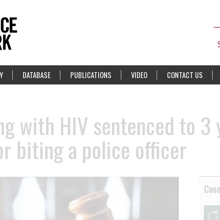
Y
DATABASE
PUBLICATIONS
VIDEO
CONTACT US
ing with HIV sentenced to 3 
 biting a police officer
Cas