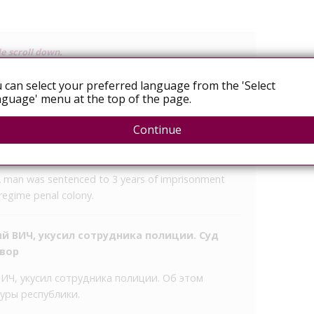
le scroll down.
 bit a police officer. It is reported by the press
 can select your preferred language from the 'Select
 office.
guage' menu at the top of the page.
ficer demanded that the offender stop committing
Continue
t he had a disease while intoxicated, refused to
 bit him on the arm, the agency reports.
A man was sentenced to 3 years of imprisonment
 regime penal colony.
й ВИЧ, укусил сотрудника полиции. Суд
вор
ИЧ, укусил сотрудника полиции. Об этом
уры республики.