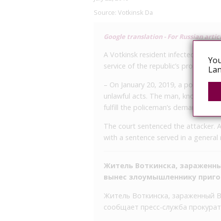
Source:
Votkinsk Da
Google translation - For Russian artic
A Votkinsk resident infected with HIV
You
service of the republic’s prosecutor’s
Lan
– On January 20, 2019, a police of
unlawful acts. The man, knowing tha
fulfill the policeman’s demands and
The court sentenced the attacker. 
with a sentence served in a general
Житель Воткинска, зараженны
вынес злоумышленнику приго
Житель Воткинска, зараженный В
сообщает пресс-служба прокурат