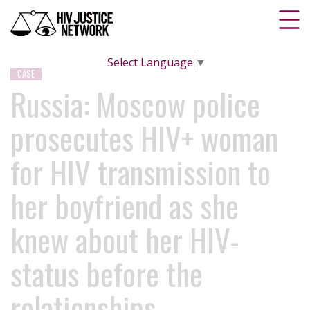
Select Language
▼
CASE
Russia: Moscow police
prosecutes HIV+ woman
for HIV transmission to
her boyfriend as she
knew about her HIV-
status before the
relationships