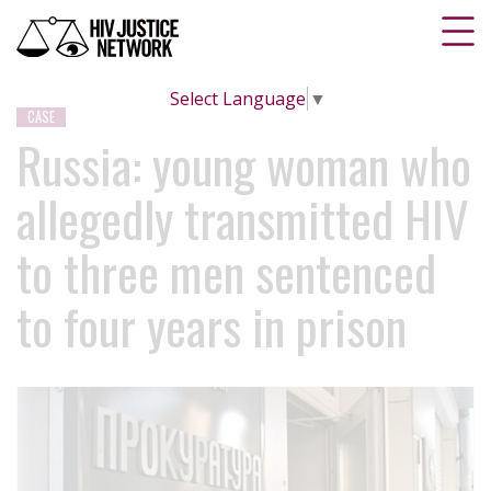
Select Language
▼
CASE
Russia: young woman who
allegedly transmitted HIV
to three men sentenced
to four years in prison