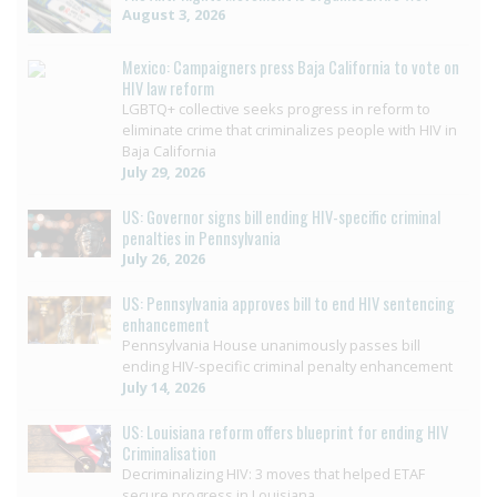
August 3, 2026
Mexico: Campaigners press Baja California to vote on
HIV law reform
LGBTQ+ collective seeks progress in reform to
eliminate crime that criminalizes people with HIV in
Baja California
July 29, 2026
US: Governor signs bill ending HIV-specific criminal
penalties in Pennsylvania
July 26, 2026
US: Pennsylvania approves bill to end HIV sentencing
enhancement
Pennsylvania House unanimously passes bill
ending HIV-specific criminal penalty enhancement
July 14, 2026
US: Louisiana reform offers blueprint for ending HIV
Criminalisation
Decriminalizing HIV: 3 moves that helped ETAF
secure progress in Louisiana