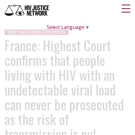
Select Language
▼
NEWS CURATED FROM OTHER SOURCES
France: Highest Court
confirms that people
living with HIV with an
undetectable viral load
can never be prosecuted
as the risk of
transmission is nul