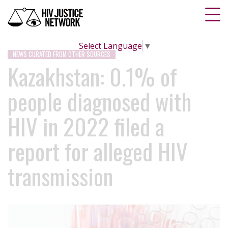
Select Language
▼
NEWS CURATED FROM OTHER SOURCES
Kazakhstan: 0.1% of
people diagnosed with
HIV in 2022 filed a
report for alleged HIV
transmission