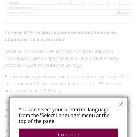
Почему ВИЧ-инфицированные казахстанцы не
обращаются в полицию?
Осознанное заражение другого человека вирусом
иммунодефицита – преступление, но основная часть
уголовных дел распадается до суда.
В прошлом году плохие новости о своем результате ВИЧ-
теста узнали 3,9 тыс. казахстанцев — на 11,5% больше,
чем годом ранее (3,5 тыс.).
Заражение ВИЧ-инфекцией другого человека — уголовно
You can select your preferred language
наказуемое преступление. Статья 118 уголовного кодекса
from the 'Select Language' menu at the
РК гласит: если человек с положительным статусом ВИЧ
top of the page.
заразил другого, его могут лишить свободы на срок до
пяти лет. Исключение сделают только в том случае, если
Continue