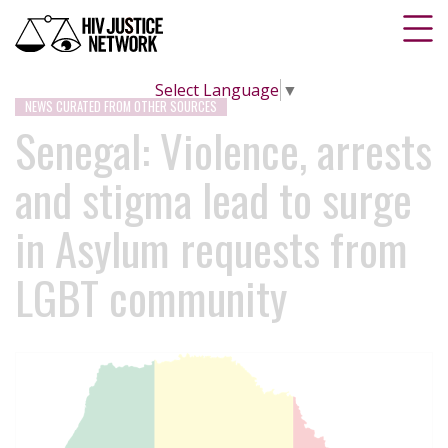
Select Language
▼
NEWS CURATED FROM OTHER SOURCES
Senegal: Violence, arrests
and stigma lead to surge
in Asylum requests from
LGBT community