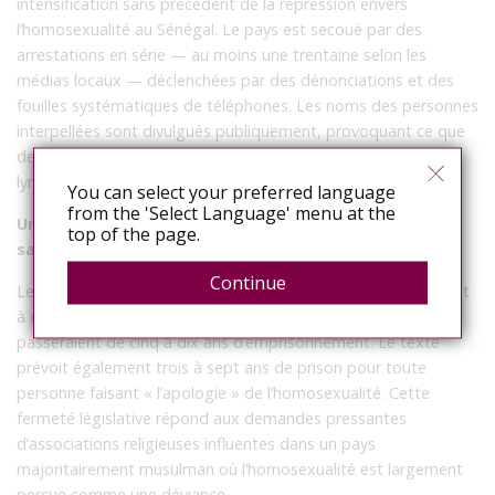
intensification sans précédent de la répression envers
l’homosexualité au Sénégal. Le pays est secoué par des
arrestations en série — au moins une trentaine selon les
médias locaux — déclenchées par des dénonciations et des
fouilles systématiques de téléphones. Les noms des personnes
interpellées sont divulgués publiquement, provoquant ce que
des défenseurs des droits humains qualifient de véritable «
lynchage public ».
You can select your preferred language
from the 'Select Language' menu at the
Un arsenal législatif durci et une stigmatisation
top of the page.
sanitaire
Continue
Le gouvernement a récemment adopté un projet de loi visant
à doubler les peines pour les relations homosexuelles, qui
passeraient de cinq à dix ans d’emprisonnement. Le texte
prévoit également trois à sept ans de prison pour toute
personne faisant « l’apologie » de l’homosexualité. Cette
fermeté législative répond aux demandes pressantes
d’associations religieuses influentes dans un pays
majoritairement musulman où l’homosexualité est largement
perçue comme une déviance.