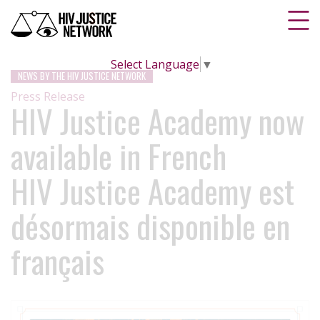
Select Language
▼
NEWS BY THE HIV JUSTICE NETWORK
Press Release
HIV Justice Academy now
available in French
HIV Justice Academy est
désormais disponible en
français