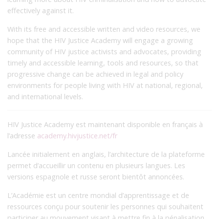
effectively against it.
With its free and accessible written and video resources, we
hope that the HIV Justice Academy will engage a growing
community of HIV justice activists and advocates, providing
timely and accessible learning, tools and resources, so that
progressive change can be achieved in legal and policy
environments for people living with HIV at national, regional,
and international levels.
HIV Justice Academy est maintenant disponible en français à
l’adresse
academy.hivjustice.net/fr
Lancée initialement en anglais, l’architecture de la plateforme
permet d’accueillir un contenu en plusieurs langues. Les
versions espagnole et russe seront bientôt annoncées.
L’Académie est un centre mondial d’apprentissage et de
ressources conçu pour soutenir les personnes qui souhaitent
participer au mouvement visant à mettre fin à la pénalisation